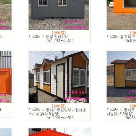
[판매중]
[판
다.
3mX6m 기본형 컨테이너
3mX6m 통유리 
hit:14012 vote:522
hit:807
[판매중]
[판
색
3mX9m 이동식사무실및주거형시멘
3mX6m 이동식
트사이딩(약 8평형)
이딩(약 5.5평형)
hit:13900 vote:516
hit:268