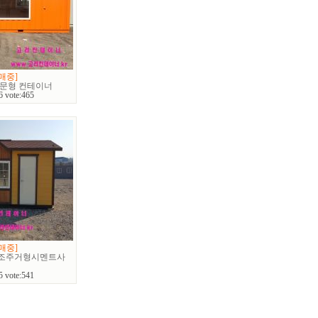
매중]
주문형 컨테이너
6 vote:465
매중]
목조주거형시멘트사
5 vote:541