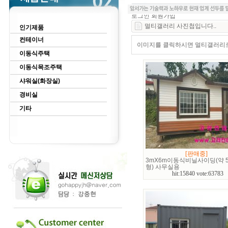
로그인
회원가입
멀티갤러리 사진첩입니다..
인기제품
컨테이너
이미지를 클릭하시면 멀티갤러리로 
이동식주택
이동식목조주택
샤워실(화장실)
경비실
기타
[판매중]
3mX6m이동식비닐사이딩(약 5
형) 사무실용
hit:15840 vote:63783