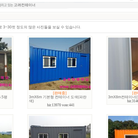
3~30컷 정도의 많은 사진들을 보실 수 있습니다.
[판매중]
[판
.5평
3mX6m 기본형 컨테이너 도색(파란
3mX8m컨테이너
색)
hit:314
hit:13970 vote:441