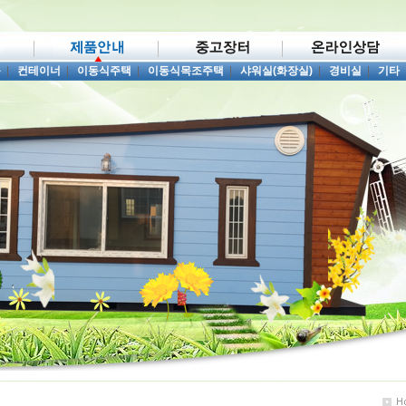
품
|
컨테이너
|
이동식주택
|
이동식목조주택
|
샤워실(화장실)
|
경비실
|
기타