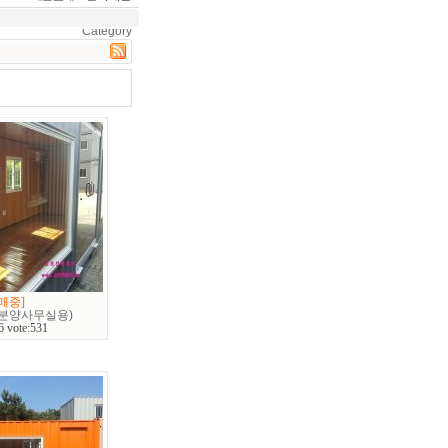
Category
매중]
(분양사무실용)
6 vote:531