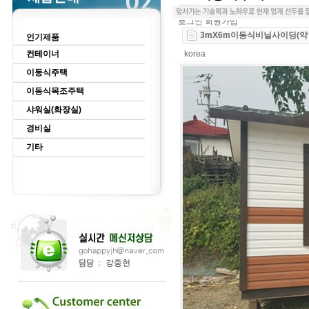
로그인
회원가입
3mX6m이동식비닐사이딩(약 
인기제품
컨테이너
korea
이동식주택
이동식목조주택
샤워실(화장실)
경비실
기타