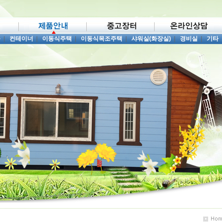
품
|
컨테이너
|
이동식주택
|
이동식목조주택
|
샤워실(화장실)
|
경비실
|
기타