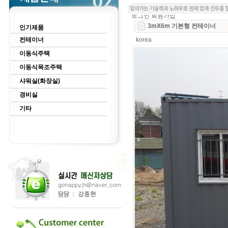
로그인
회원가입
3mX6m 기본형 컨테이너
인기제품
컨테이너
korea
이동식주택
이동식목조주택
샤워실(화장실)
경비실
기타