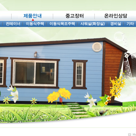
품
|
컨테이너
|
이동식주택
|
이동식목조주택
|
샤워실(화장실)
|
경비실
|
기타