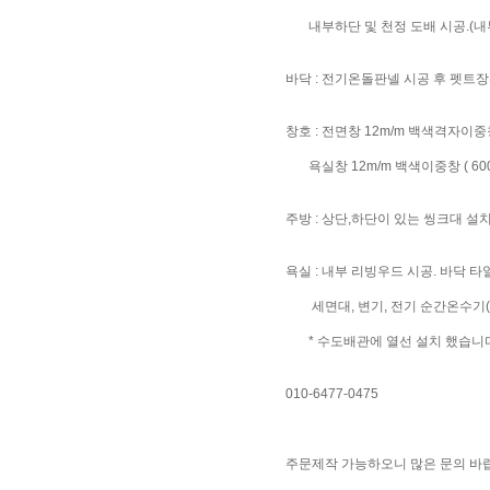
내부하단 및 천정 도배 시공.(내부
바닥 : 전기온돌판넬 시공 후 펫트장
창호 : 전면창 12m/m 백색격자이중창 ( 2
욕실창 12m/m 백색이중창 ( 600 X 4
주방 : 상단,하단이 있는 씽크대 
욕실 : 내부 리빙우드 시공. 바닥 타
세면대, 변기, 전기 순간온수기(3
* 수도배관에 열선 설치 했습니다.
010-6477-0475
주문제작 가능하오니 많은 문의 바