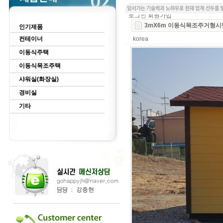
로그인
회원가입
3mX6m 이동식목조주거형시멘
인기제품
컨테이너
korea
이동식주택
이동식목조주택
샤워실(화장실)
경비실
기타