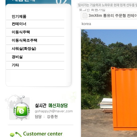
로그인
회원가입
3mX6m 통유리 주문형 컨테
인기제품
컨테이너
korea
이동식주택
이동식목조주택
샤워실(화장실)
경비실
기타